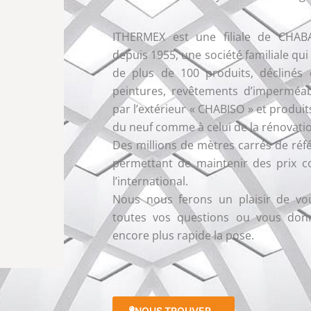
ITHERMEX est une filiale de CHAB
depuis 1955, une société familiale 
de plus de 100 produits, déclinés 
peintures, revêtements d’imperméabi
par l’extérieur « CHABISO » et produi
du neuf comme à celui de la rénovati
Des millions de mètres carrés de réf
permettant de maintenir des prix co
l’international.
Nous nous ferons un plaisir de vou
toutes vos questions ou vous don
encore plus rapide la pose.
NOUS TROUVER