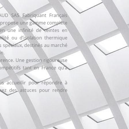
AUD SAS Fabriquant Français
qui propose une gamme complète
en une infinité de teintes en
lité ou d’isolation thermique
ts spéciaux, destinés au marché
on.
érence. Une gestion rigoureuse
mpétitifs tant en France qu’à
s accueillir pour répondre à
nez des astuces pour rendre