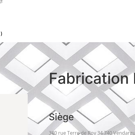
1)
Fabrication
Siège
380 rue Terre de Roy 34 740 Vendarg