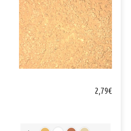
2,79
€